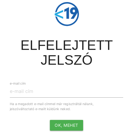
ELFELEJTETT
JELSZÓ
e-mail cím
Ha a megadott e-mail címmel már regisztráltál nálunk,
jelszóváltoztató e-mailt küldünk neked.